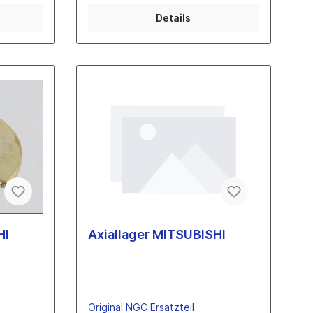
NGC-Turbolader
Details
HI
Axiallager MITSUBISHI
Original NGC Ersatzteil