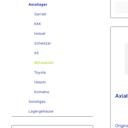
Axiallager
Garrett
Einzelteile
KKK
Verdichterräder
Holset
Garrett
KKK
Schwitzer
Holset
IHI
Schwitzer
Mitsubishi
IHI
Mahle
Toyota
Mitsubishi
Hitachi
Toyota
Komatsu
Hitachi
Axia
Kumatsu
Sonstiges
Eberspächer
Lagergehäuse
Turbinenwellen
Garrett
Origin