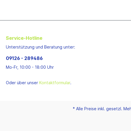
Schwitzer
IHI
Mitsubishi
Toyota
Hitachi
Service-Hotline
Komatsu
Sonstiges
Unterstützung und Beratung unter:
Lagergehäuse
09126 - 289486
Garrett
Mo-Fr, 10:00 - 18:00 Uhr
KKK
Holset
Oder über unser
Kontaktformular
.
IHI
Mitsubishi
Toyota
Mahle
* Alle Preise inkl. gesetzl. M