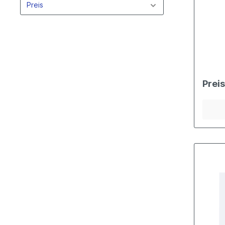
Preis
KKK
Holset
Schwitzer
IHI
Mitsubishi
Toyota
Hitachi
Prei
Komatsu
Mahle
Backplate/Inlate
Garrett
KKK
Holset
Schwitzer
IHI
Mitsubishi
Toyota
Kolbenringe