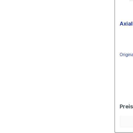
Verschraubungen
Hitzeschutzbleche
Axia
Radiallager
Garrett
KKK
Holset
Origin
Schwitzer
IHI
Mitsubishi
Toyota
Hitachi
Komatsu
Axiallager
Prei
Garrett
KKK
Holset