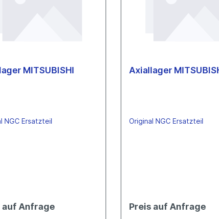
nental
ta
Continental
gen
ta
h/Mahle
Toyota
laufleitungen
spächer
Eberspächer
laufleitungen
h/Mahle
Bosch/Mahle
llager MITSUBISHI
Axiallager MITSUBIS
Turbolader
NGC-Turbolader
hi
Hitachi
Komatsu
Mahle
al NGC Ersatzteil
Original NGC Ersatzteil
s auf Anfrage
Preis auf Anfrage