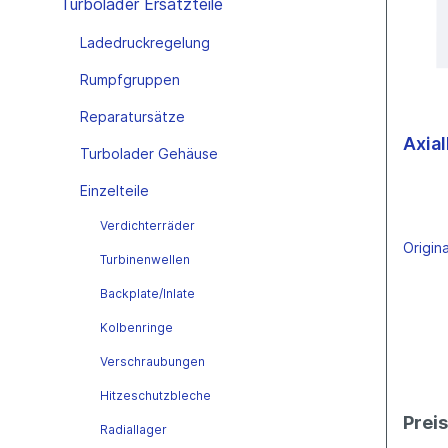
Turbolader Ersatzteile
Mitsubishi
Conti
Toyo
Anbausätze
Leitun
Toyota
Ladedruckregelung
Toyo
Bosc
Öl-Zu
Garrett
Rumpfgruppen
Eber
VTG Variable Turbinengeometrie
Öl-Ab
Garrett
Bosc
Reparatursätze
Mahle
Axia
NGC-
Turbolader Gehäuse
Holset
Hitac
IHI
Einzelteile
CZ
Mitsubishi
Verdichterräder
Toyota
Origin
Turbinenwellen
Wastegate
KKK
Backplate/Inlate
IHI
Kolbenringe
Garrett
Verschraubungen
Mitsubishi
Hitzeschutzbleche
Prei
Radiallager