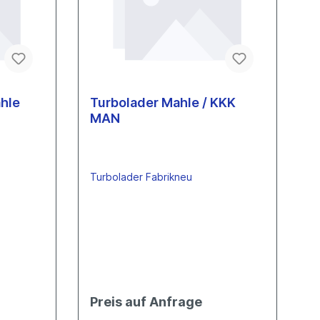
Toyota
Eberspächer
Bosch/Mahle
NGC-Turbolader
Hitachi
hle
Turbolader Mahle / KKK
Verdichtergehäuse
MAN
Garrett
KKK
IHI
Turbolader Fabrikneu
Holset
BorgWarner
Schwitzer
Mitsubishi
Continental
Toyota
Eberspächer
Preis auf Anfrage
Bosch/Mahle