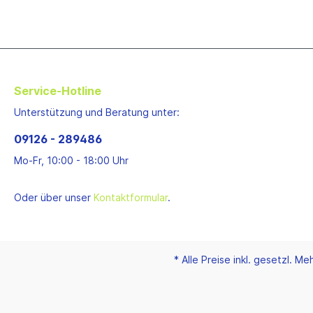
Schwitzer
IHI
Mitsubishi
Toyota
Hitachi
Service-Hotline
Komatsu
Sonstiges
Unterstützung und Beratung unter:
Lagergehäuse
09126 - 289486
Garrett
Mo-Fr, 10:00 - 18:00 Uhr
KKK
Holset
Oder über unser
Kontaktformular
.
IHI
Mitsubishi
Toyota
Mahle
* Alle Preise inkl. gesetzl. M