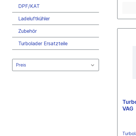
DPF/KAT
Ladeluftkühler
Einzelteile
Verdichterräder
Zubehör
Garrett
Turbolader Ersatzteile
KKK
Holset
Schwitzer
Preis
IHI
Mahle
Mitsubishi
Toyota
Hitachi
Turb
Kumatsu
VAG
Eberspächer
Turbinenwellen
Garrett
Turbol