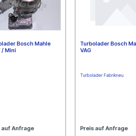
nental
ta
Continental
gen
ta
h/Mahle
Toyota
laufleitungen
spächer
Eberspächer
laufleitungen
h/Mahle
Bosch/Mahle
olader Bosch Mahle
Turbolader Bosch Ma
Turbolader
NGC-Turbolader
/ Mini
VAG
hi
Hitachi
Komatsu
Mahle
Turbolader Fabrikneu
s auf Anfrage
Preis auf Anfrage