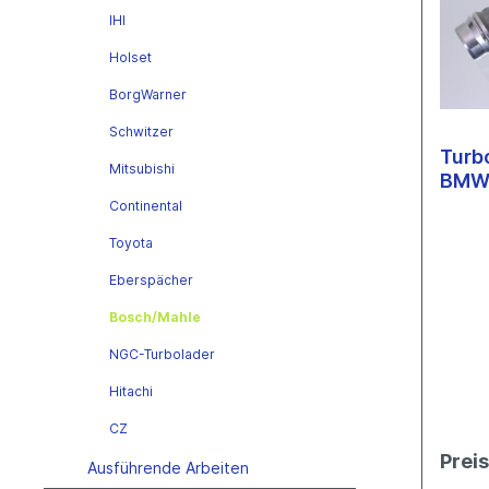
Mitsubishi
Conti
Toyo
Anbausätze
Leitun
IHI
Toyota
Toyo
Bosc
Öl-Zu
Holset
Garrett
Eber
VTG Variable Turbinengeometrie
Öl-Ab
BorgWarner
Garrett
Bosc
Schwitzer
Mahle
Turb
NGC-
Mitsubishi
Holset
BMW 
Hitac
IHI
Continental
CZ
Mitsubishi
Toyota
Toyota
Eberspächer
Wastegate
Bosch/Mahle
KKK
IHI
NGC-Turbolader
Garrett
Hitachi
Mitsubishi
CZ
Prei
Ausführende Arbeiten