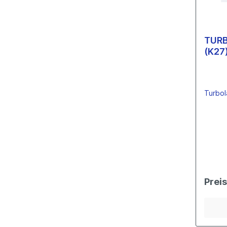
Verschraubungen
Hitzeschutzbleche
TUR
Radiallager
(K27
Garrett
KKK
Holset
Turbol
Schwitzer
IHI
Mitsubishi
Toyota
Hitachi
Komatsu
Axiallager
Prei
Garrett
KKK
Holset