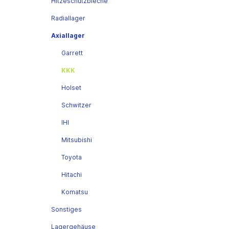
Hitzeschutzbleche
Radiallager
Axiallager
Garrett
KKK
Holset
Schwitzer
IHI
Mitsubishi
Toyota
Hitachi
Komatsu
Sonstiges
Lagergehäuse