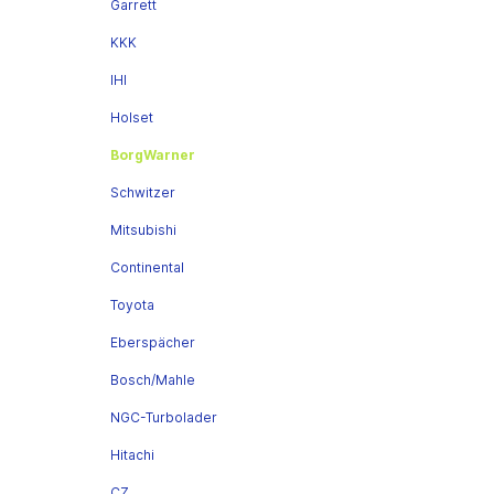
Garrett
KKK
IHI
Holset
BorgWarner
Schwitzer
Mitsubishi
Continental
Toyota
Eberspächer
Bosch/Mahle
NGC-Turbolader
Hitachi
CZ